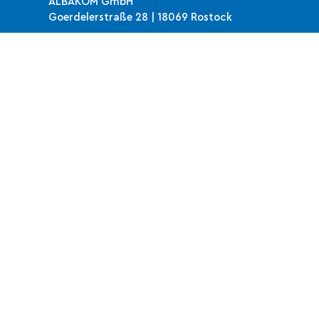
ALBAKOM GmbH
Goerdelerstraße 28 | 18069 Rostock
KONTAKT
0381 | 778 963 0
anfrage[at]albakom.de
RECHTLICHES
Datenschutzerklärung
Impressum
AGB
SOCIAL MEDIA