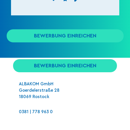
Bitte beweise, dass du kein Spambot
bist und wähle das Symbol
Auto
.
ALBAKOM GmbH
Goerdelerstraße 28
18069 Rostock
0381 | 778 963 0