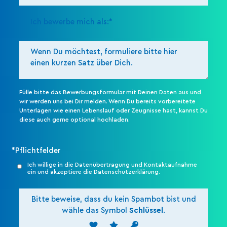
Fülle bitte das Bewerbungsformular mit Deinen Daten aus und
wir werden uns bei Dir melden. Wenn Du bereits vorbereitete
Unterlagen wie einen Lebenslauf oder Zeugnisse hast, kannst Du
diese auch gerne optional hochladen.
Fülle bitte das Bewerbungsformular mit Deinen Daten
aus und wir werden uns bei Dir melden. Wenn Du bereits
vorbereitete Unterlagen wie einen Lebenslauf oder
*Pflichtfelder
Zeugnisse hast, kannst Du diese auch gerne optional
hochladen.
Ich willige in die Datenübertragung und Kontaktaufnahme
ein und akzeptiere die Datenschutzerklärung.
*Pflichtfelder
Bitte beweise, dass du kein Spambot bist und
wähle das Symbol
Schlüssel
.
Ich willige in die Datenübertragung und
Kontaktaufnahme ein und akzeptiere die
Datenschutzerklärung.